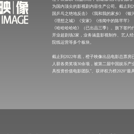
为国内顶尖的影视剧内容生产公司。截止到2
国乒乓之绝地反击》《我和我的家乡》《银
《理想之城》《安家》《传闻中的陈芊芊》
《哈哈哈哈哈》（已出品三季）。旗下签约
开业超剧场2家，业务涵盖影视制作、艺人
院线运营等多个板块。
截止到2022年底，橙子映像出品电影总票
人获各类奖项30余项，被第二届中国娱乐产业年
具投资价值电影团队”、获评权力榜2020“最