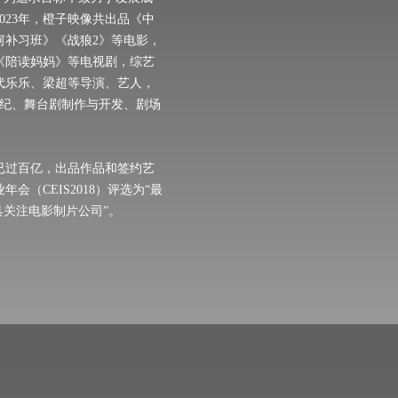
023年，橙子映像共出品《中
河补习班》《战狼2》等电影，
《陪读妈妈》等电视剧，综艺
代乐乐、梁超等导演、艺人，
经纪、舞台剧制作与开发、剧场
房已过百亿，出品作品和签约艺
会（CEIS2018）评选为“最
具关注电影制片公司”。